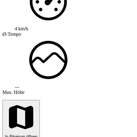
4 km/h
Ø-Tempo
---
Max. Höhe
In Bikemap öffnen