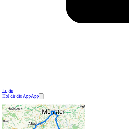
Login
Hol dir die App
App