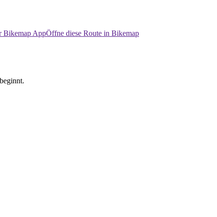
er Bikemap App
Öffne diese Route in Bikemap
beginnt.