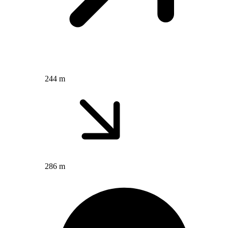
244 m
286 m