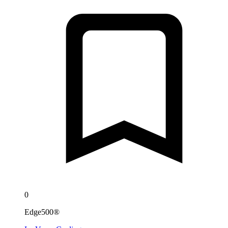
0
Edge500®