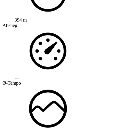
394 m
Abstieg
---
Ø-Tempo
---