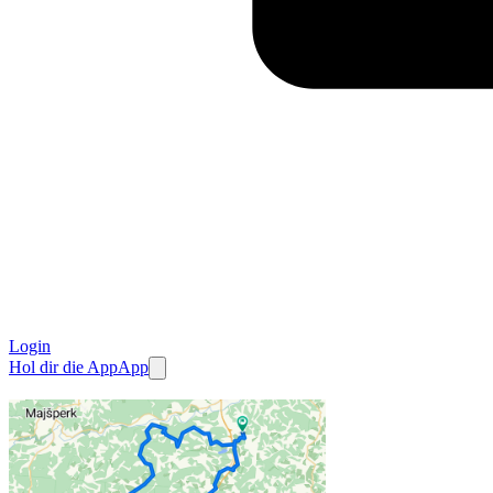
Login
Hol dir die App
App