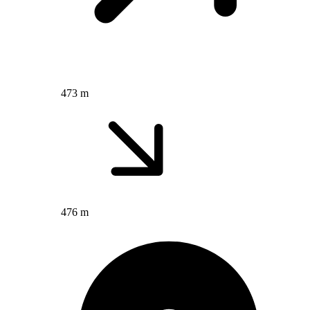
473 m
476 m