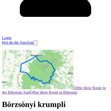
Login
Hol dir die App
App
Öffne diese Route in
der Bikemap App
Öffne diese Route in Bikemap
Börzsönyi krumpli