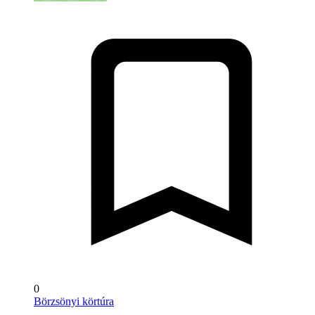
0
Börzsönyi körtúra