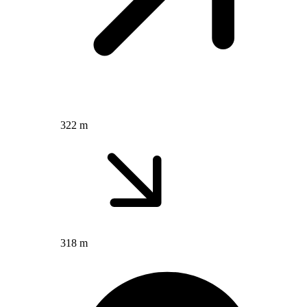
322 m
318 m