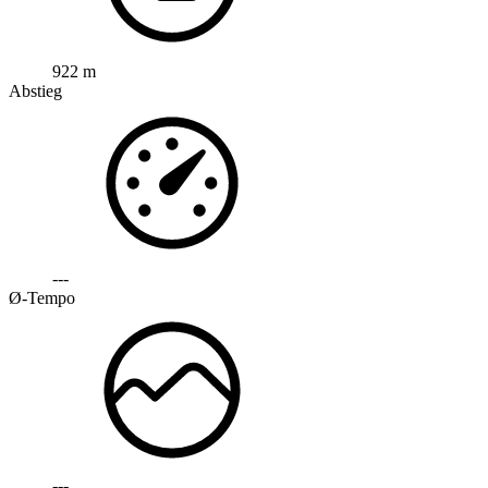
922 m
Abstieg
---
Ø-Tempo
---