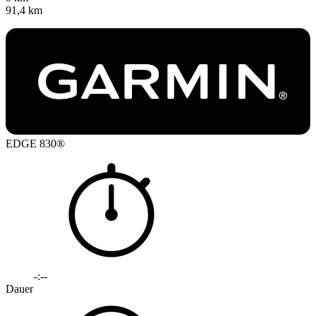
91,4 km
EDGE 830®
-:--
Dauer