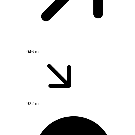
946 m
922 m