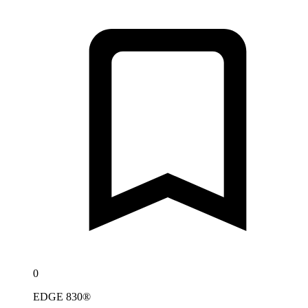
0
EDGE 830®