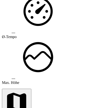
---
Ø-Tempo
---
Max. Höhe