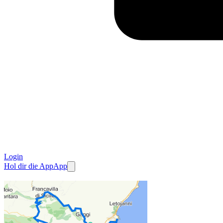
Login
Hol dir die App
App