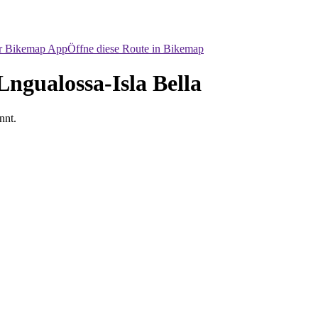
er Bikemap App
Öffne diese Route in Bikemap
Lngualossa-Isla Bella
nnt.