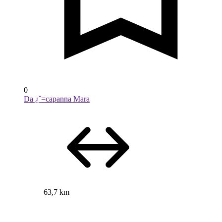
0
Da ¿ˇ=capanna Mara
63,7 km