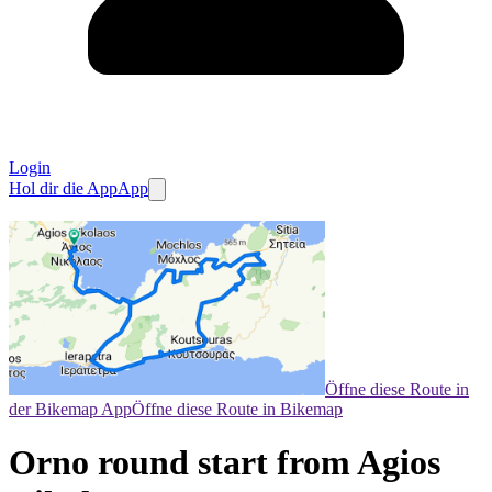
Login
Hol dir die App
App
Öffne diese Route in
der Bikemap App
Öffne diese Route in Bikemap
Orno round start from Agios