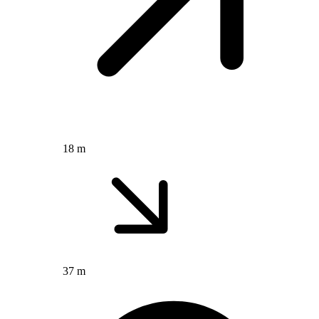
18 m
37 m