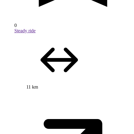
0
Steady ride
11 km