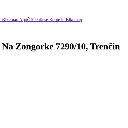
er Bikemap App
Öffne diese Route in Bikemap
 Na Zongorke 7290/10, Trenčín