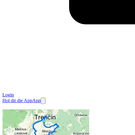
Login
Hol dir die App
App