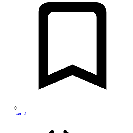
0
road 2