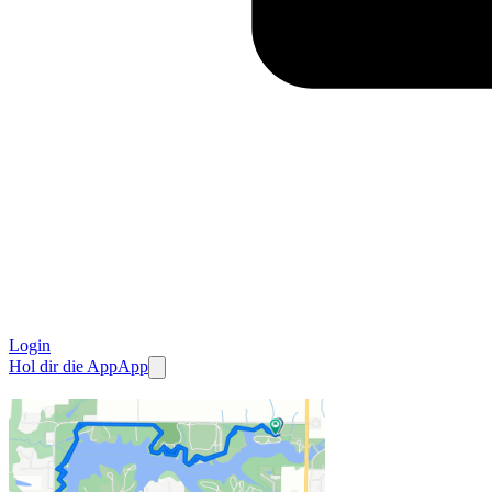
Login
Hol dir die App
App