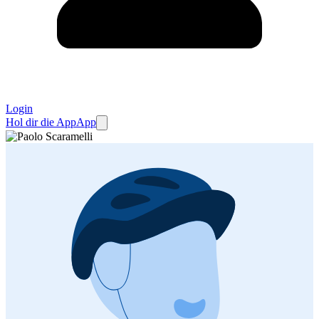
Login
Hol dir die App
App