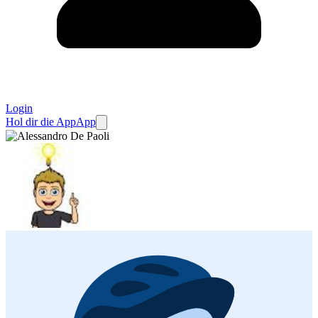
Login
Hol dir die App
App