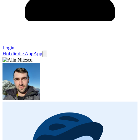
Login
Hol dir die App
App