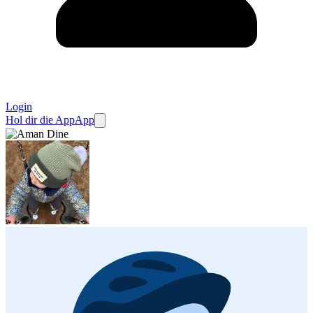
Login
Hol dir die App
App