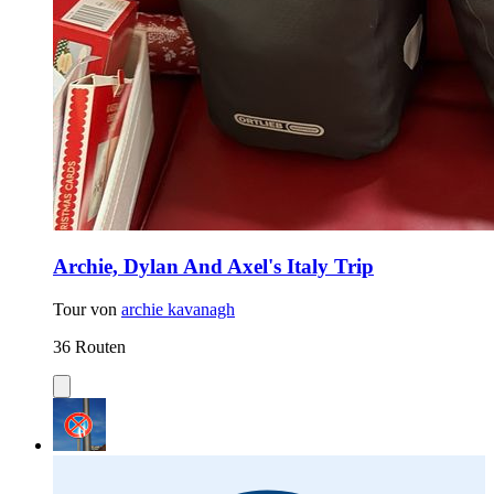
Archie, Dylan And Axel's Italy Trip
Tour von
archie kavanagh
36 Routen