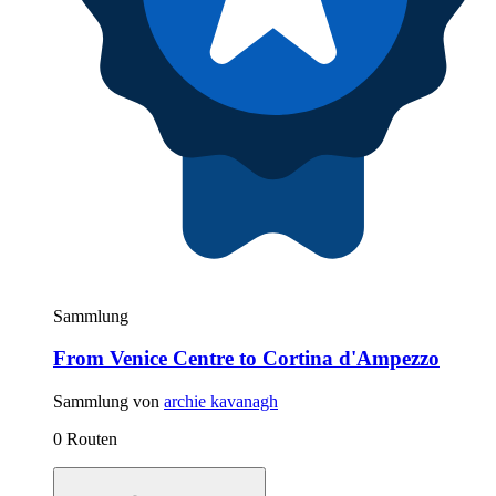
Sammlung
From Venice Centre to Cortina d'Ampezzo
Sammlung von
archie kavanagh
0 Routen