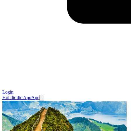
Login
Hol dir die App
App