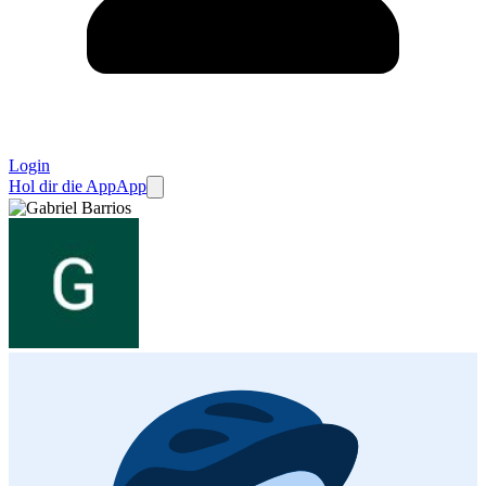
Login
Hol dir die App
App