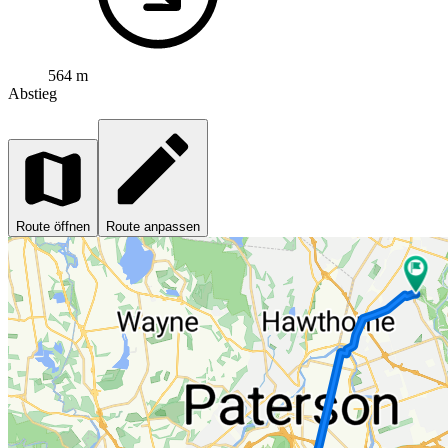
564 m
Abstieg
Route öffnen
Route anpassen