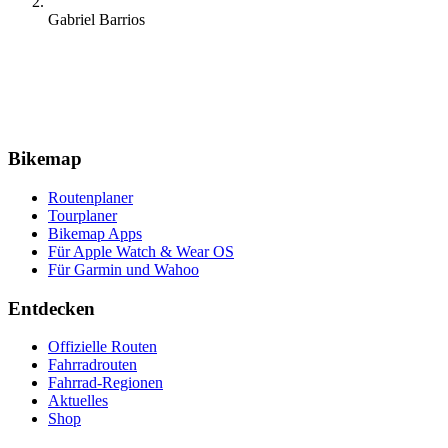
Gabriel Barrios
Bikemap
Routenplaner
Tourplaner
Bikemap Apps
Für Apple Watch & Wear OS
Für Garmin und Wahoo
Entdecken
Offizielle Routen
Fahrradrouten
Fahrrad-Regionen
Aktuelles
Shop