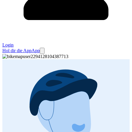
Login
Hol dir die App
App