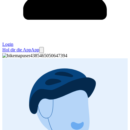
Login
Hol dir die App
App