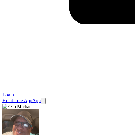
Login
Hol dir die App
App