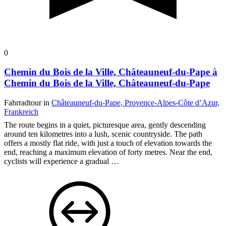
0
Chemin du Bois de la Ville, Châteauneuf-du-Pape à
Chemin du Bois de la Ville, Châteauneuf-du-Pape
Fahrradtour in
Châteauneuf-du-Pape, Provence-Alpes-Côte d’Azur,
Frankreich
The route begins in a quiet, picturesque area, gently descending
around ten kilometres into a lush, scenic countryside. The path
offers a mostly flat ride, with just a touch of elevation towards the
end, reaching a maximum elevation of forty metres. Near the end,
cyclists will experience a gradual …