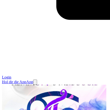
Login
Hol dir die App
App