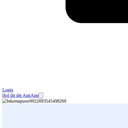
Login
Hol dir die App
App