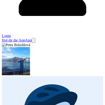
Login
Hol dir die App
App