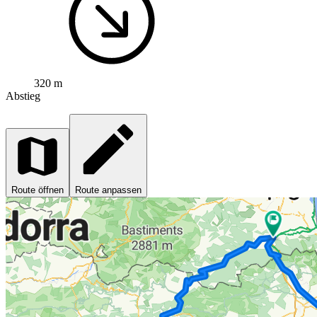
320 m
Abstieg
Route öffnen
Route anpassen