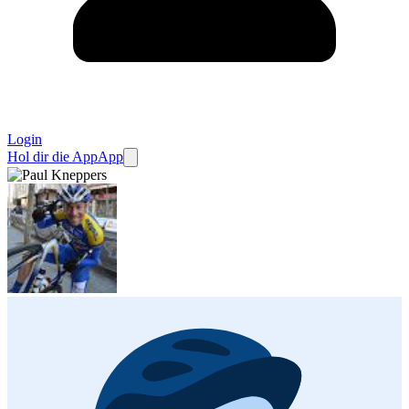
Login
Hol dir die App
App