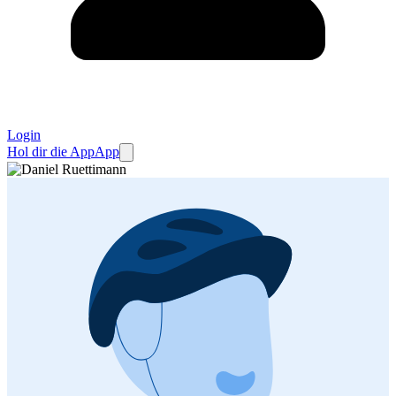
Login
Hol dir die App
App