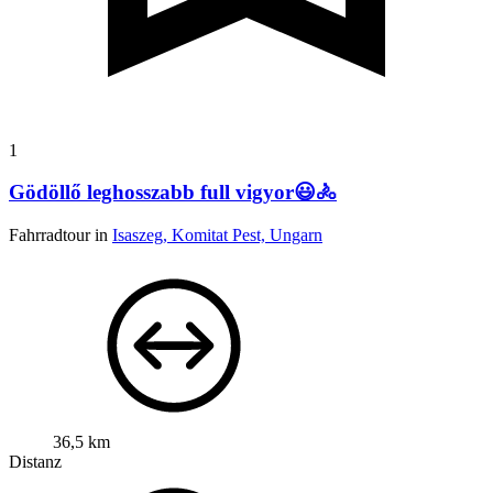
1
Gödöllő leghosszabb full vigyor😃🚴
Fahrradtour in
Isaszeg, Komitat Pest, Ungarn
36,5 km
Distanz