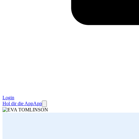
Login
Hol dir die App
App