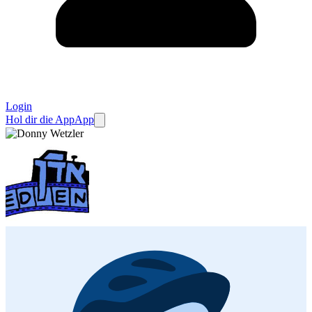
Login
Hol dir die App
App