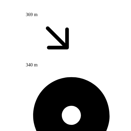
369 m
340 m