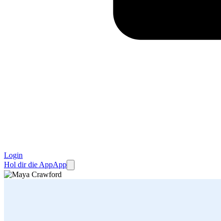
Login
Hol dir die App
App