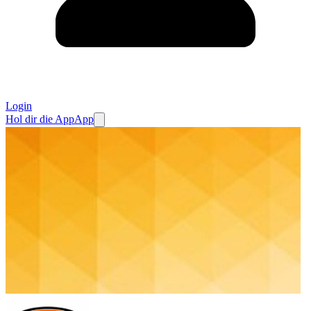
Login
Hol dir die App
App