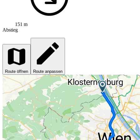
151 m
Abstieg
Route öffnen
Route anpassen