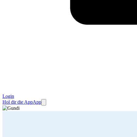
Login
Hol dir die App
App