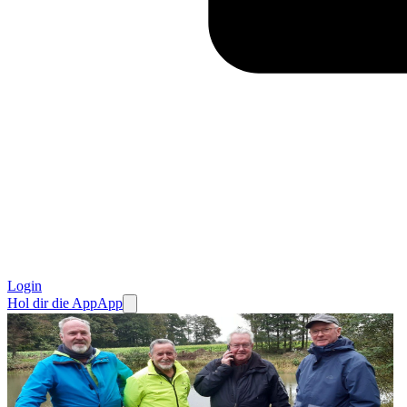
Login
Hol dir die App
App