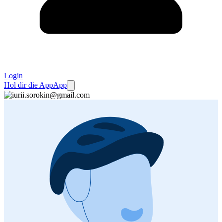
Login
Hol dir die App
App