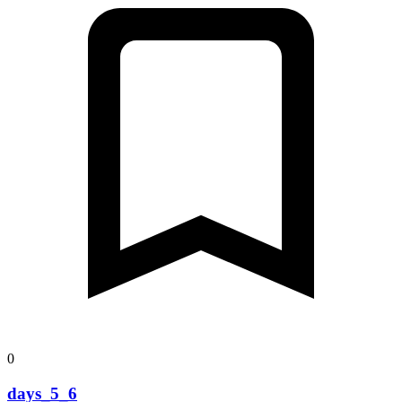
0
days_5_6