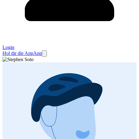
Login
Hol dir die App
App