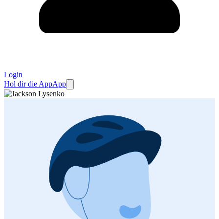
Login
Hol dir die App
App