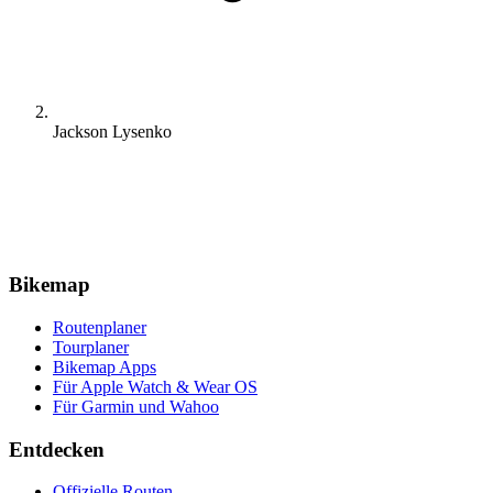
Jackson Lysenko
Bikemap
Routenplaner
Tourplaner
Bikemap Apps
Für Apple Watch & Wear OS
Für Garmin und Wahoo
Entdecken
Offizielle Routen