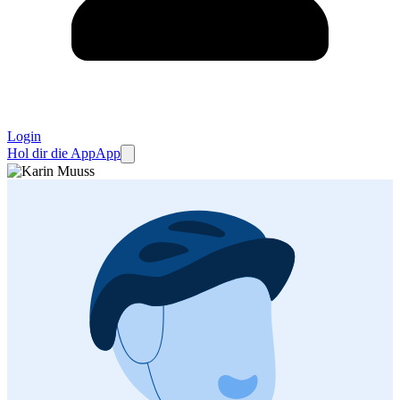
Login
Hol dir die App
App