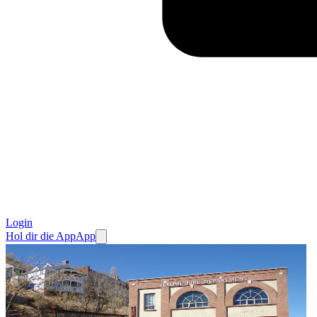
Login
Hol dir die App
App