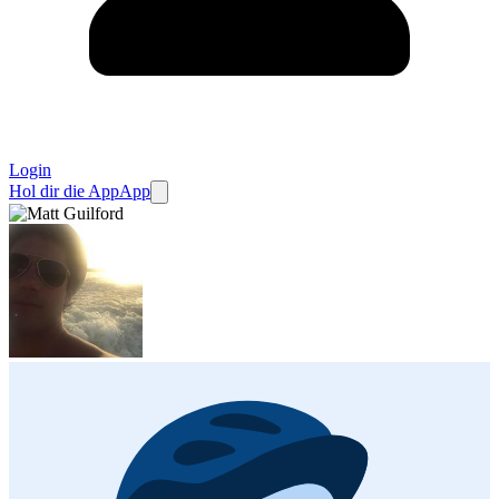
Login
Hol dir die App
App