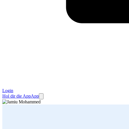
Login
Hol dir die App
App