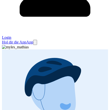
Login
Hol dir die App
App