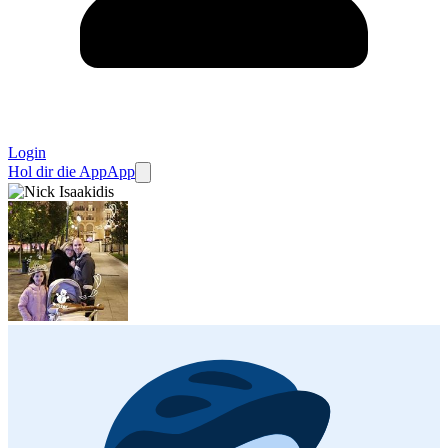
Login
Hol dir die App
App