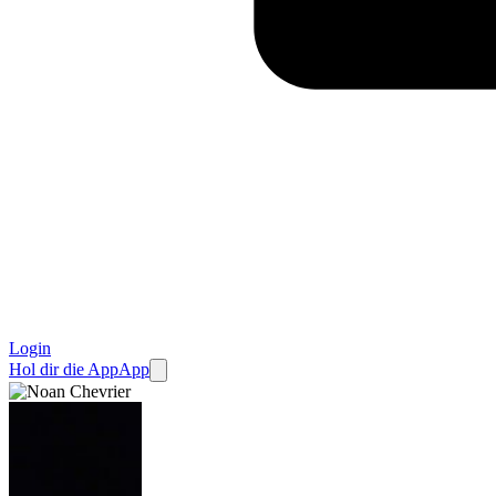
Login
Hol dir die App
App