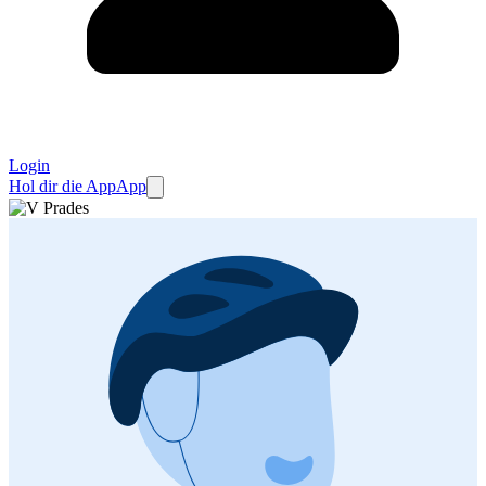
Login
Hol dir die App
App