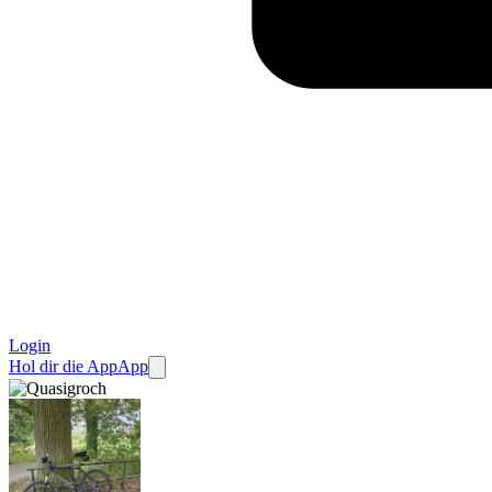
Login
Hol dir die App
App